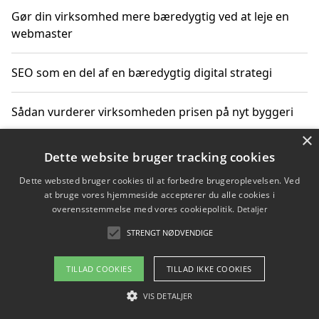
Gør din virksomhed mere bæredygtig ved at leje en
webmaster
SEO som en del af en bæredygtig digital strategi
Sådan vurderer virksomheden prisen på nyt byggeri
×
Sådan får du hjælp til en hjemmeside uden binding
Dette website bruger tracking cookies
Dette websted bruger cookies til at forbedre brugeroplevelsen. Ved
at bruge vores hjemmeside accepterer du alle cookies i
overensstemmelse med vores cookiepolitik.
Detaljer
Copyright 2026 - Pilanto Aps
STRENGT NØDVENDIGE
Om / kontakt
Blog
Betingelser
TILLAD COOKIES
TILLAD IKKE COOKIES
VIS DETALJER