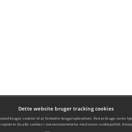
Dette website bruger tracking cookies
sted bruger cookies til at forbedre brugeroplevelsen. Ved at bruge vores 
ccepterer du alle cookies i overensstemmelse med vores cookiepolitik.
Detalj