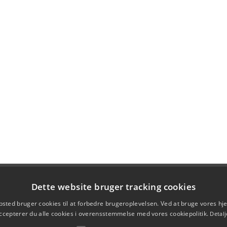
Dette website bruger tracking cookies
sted bruger cookies til at forbedre brugeroplevelsen. Ved at bruge vores 
ccepterer du alle cookies i overensstemmelse med vores cookiepolitik.
Detalj