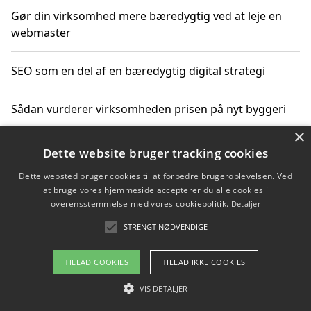
Gør din virksomhed mere bæredygtig ved at leje en
webmaster
SEO som en del af en bæredygtig digital strategi
Sådan vurderer virksomheden prisen på nyt byggeri
×
Sådan får du hjælp til en hjemmeside uden binding
Dette website bruger tracking cookies
Dette websted bruger cookies til at forbedre brugeroplevelsen. Ved
at bruge vores hjemmeside accepterer du alle cookies i
overensstemmelse med vores cookiepolitik.
Detaljer
Copyright 2026 - Pilanto Aps
STRENGT NØDVENDIGE
Om / kontakt
Blog
Betingelser
TILLAD COOKIES
TILLAD IKKE COOKIES
VIS DETALJER