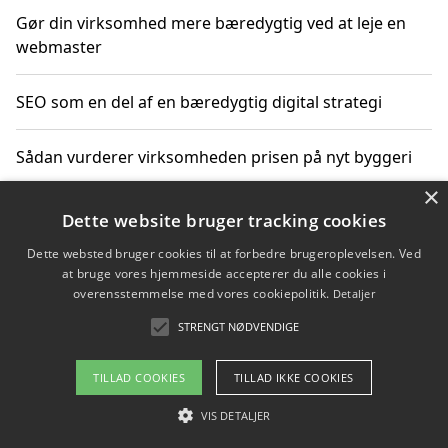
Gør din virksomhed mere bæredygtig ved at leje en
webmaster
SEO som en del af en bæredygtig digital strategi
Sådan vurderer virksomheden prisen på nyt byggeri
×
Sådan får du hjælp til en hjemmeside uden binding
Dette website bruger tracking cookies
Dette websted bruger cookies til at forbedre brugeroplevelsen. Ved
at bruge vores hjemmeside accepterer du alle cookies i
overensstemmelse med vores cookiepolitik.
Detaljer
Copyright 2026 - Pilanto Aps
STRENGT NØDVENDIGE
Om / kontakt
Blog
Betingelser
TILLAD COOKIES
TILLAD IKKE COOKIES
VIS DETALJER