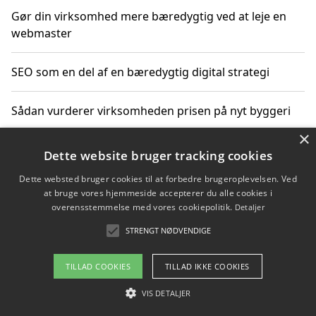
Gør din virksomhed mere bæredygtig ved at leje en
webmaster
SEO som en del af en bæredygtig digital strategi
Sådan vurderer virksomheden prisen på nyt byggeri
×
Sådan får du hjælp til en hjemmeside uden binding
Dette website bruger tracking cookies
Dette websted bruger cookies til at forbedre brugeroplevelsen. Ved
at bruge vores hjemmeside accepterer du alle cookies i
overensstemmelse med vores cookiepolitik.
Detaljer
Copyright 2026 - Pilanto Aps
STRENGT NØDVENDIGE
Om / kontakt
Blog
Betingelser
TILLAD COOKIES
TILLAD IKKE COOKIES
VIS DETALJER