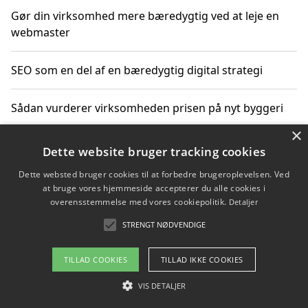
Gør din virksomhed mere bæredygtig ved at leje en
webmaster
SEO som en del af en bæredygtig digital strategi
Sådan vurderer virksomheden prisen på nyt byggeri
×
Sådan får du hjælp til en hjemmeside uden binding
Dette website bruger tracking cookies
Dette websted bruger cookies til at forbedre brugeroplevelsen. Ved
at bruge vores hjemmeside accepterer du alle cookies i
overensstemmelse med vores cookiepolitik.
Detaljer
Copyright 2026 - Pilanto Aps
STRENGT NØDVENDIGE
Om / kontakt
Blog
Betingelser
TILLAD COOKIES
TILLAD IKKE COOKIES
VIS DETALJER