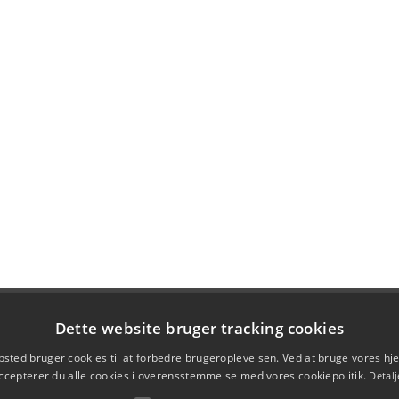
Dette website bruger tracking cookies
sted bruger cookies til at forbedre brugeroplevelsen. Ved at bruge vores 
ccepterer du alle cookies i overensstemmelse med vores cookiepolitik.
Detalj