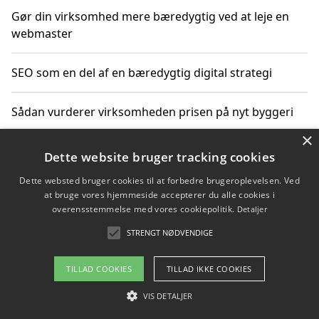
Gør din virksomhed mere bæredygtig ved at leje en
webmaster
SEO som en del af en bæredygtig digital strategi
Sådan vurderer virksomheden prisen på nyt byggeri
×
Sådan får du hjælp til en hjemmeside uden binding
Dette website bruger tracking cookies
Dette websted bruger cookies til at forbedre brugeroplevelsen. Ved
at bruge vores hjemmeside accepterer du alle cookies i
overensstemmelse med vores cookiepolitik.
Detaljer
Copyright 2026 - Pilanto Aps
STRENGT NØDVENDIGE
Om / kontakt
Blog
Betingelser
TILLAD COOKIES
TILLAD IKKE COOKIES
VIS DETALJER