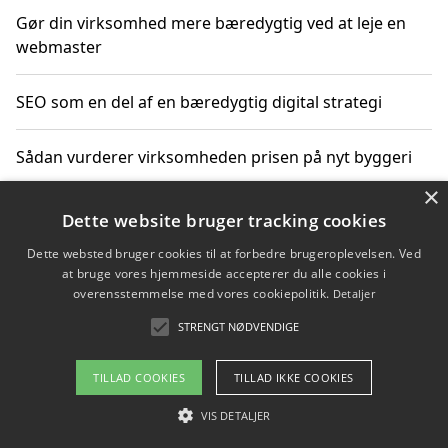
Gør din virksomhed mere bæredygtig ved at leje en
webmaster
SEO som en del af en bæredygtig digital strategi
Sådan vurderer virksomheden prisen på nyt byggeri
×
Sådan får du hjælp til en hjemmeside uden binding
Dette website bruger tracking cookies
Dette websted bruger cookies til at forbedre brugeroplevelsen. Ved
at bruge vores hjemmeside accepterer du alle cookies i
overensstemmelse med vores cookiepolitik.
Detaljer
Copyright 2026 - Pilanto Aps
STRENGT NØDVENDIGE
Om / kontakt
Blog
Betingelser
TILLAD COOKIES
TILLAD IKKE COOKIES
VIS DETALJER