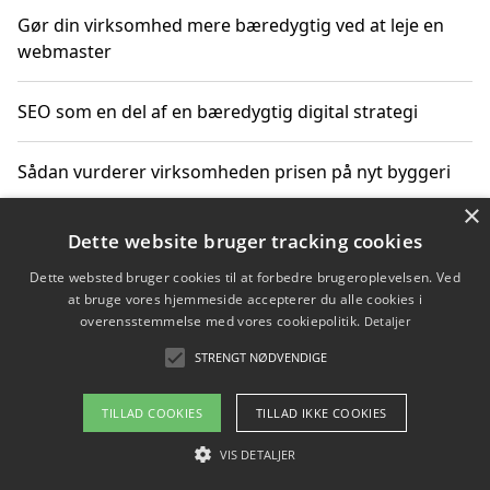
Gør din virksomhed mere bæredygtig ved at leje en
webmaster
SEO som en del af en bæredygtig digital strategi
Sådan vurderer virksomheden prisen på nyt byggeri
×
Sådan får du hjælp til en hjemmeside uden binding
Dette website bruger tracking cookies
Dette websted bruger cookies til at forbedre brugeroplevelsen. Ved
at bruge vores hjemmeside accepterer du alle cookies i
overensstemmelse med vores cookiepolitik.
Detaljer
Copyright 2026 - Pilanto Aps
STRENGT NØDVENDIGE
Om / kontakt
Blog
Betingelser
TILLAD COOKIES
TILLAD IKKE COOKIES
VIS DETALJER