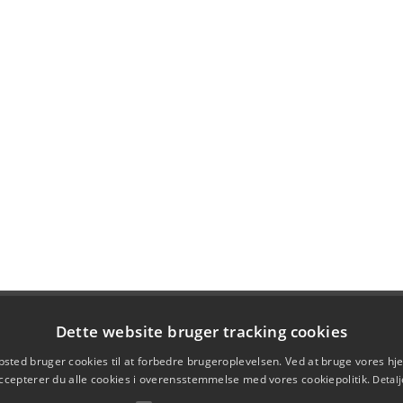
Dette website bruger tracking cookies
sted bruger cookies til at forbedre brugeroplevelsen. Ved at bruge vores 
ccepterer du alle cookies i overensstemmelse med vores cookiepolitik.
Detalj