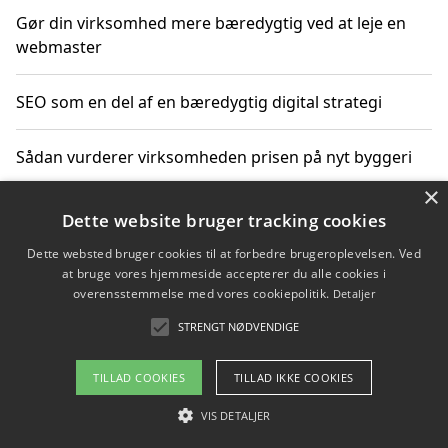
Gør din virksomhed mere bæredygtig ved at leje en
webmaster
SEO som en del af en bæredygtig digital strategi
Sådan vurderer virksomheden prisen på nyt byggeri
×
Sådan får du hjælp til en hjemmeside uden binding
Dette website bruger tracking cookies
Dette websted bruger cookies til at forbedre brugeroplevelsen. Ved
at bruge vores hjemmeside accepterer du alle cookies i
overensstemmelse med vores cookiepolitik.
Detaljer
Copyright 2026 - Pilanto Aps
STRENGT NØDVENDIGE
Om / kontakt
Blog
Betingelser
TILLAD COOKIES
TILLAD IKKE COOKIES
VIS DETALJER