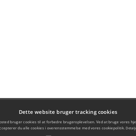
Dette website bruger tracking cookies
sted bruger cookies til at forbedre brugeroplevelsen. Ved at bruge vores 
ccepterer du alle cookies i overensstemmelse med vores cookiepolitik.
Detalj