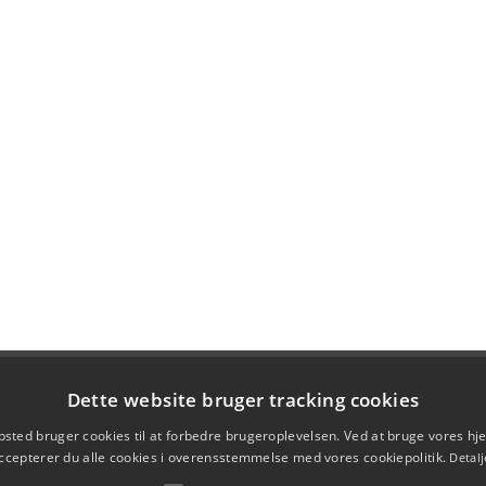
Dette website bruger tracking cookies
sted bruger cookies til at forbedre brugeroplevelsen. Ved at bruge vores 
ccepterer du alle cookies i overensstemmelse med vores cookiepolitik.
Detalj