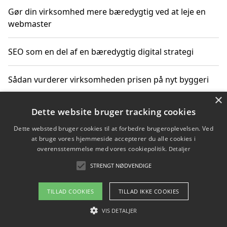
Gør din virksomhed mere bæredygtig ved at leje en
webmaster
SEO som en del af en bæredygtig digital strategi
Sådan vurderer virksomheden prisen på nyt byggeri
×
Sådan får du hjælp til en hjemmeside uden binding
Dette website bruger tracking cookies
Dette websted bruger cookies til at forbedre brugeroplevelsen. Ved
at bruge vores hjemmeside accepterer du alle cookies i
overensstemmelse med vores cookiepolitik.
Detaljer
Copyright 2026 - Pilanto Aps
STRENGT NØDVENDIGE
Om / kontakt
Blog
Betingelser
TILLAD COOKIES
TILLAD IKKE COOKIES
VIS DETALJER