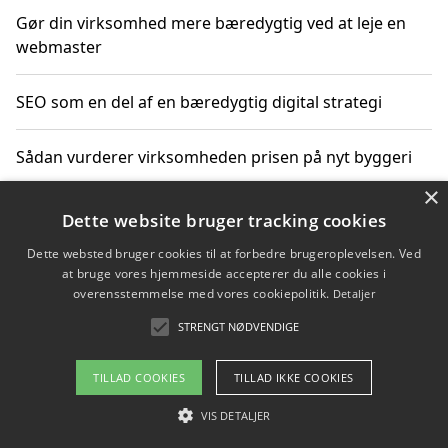
Gør din virksomhed mere bæredygtig ved at leje en
webmaster
SEO som en del af en bæredygtig digital strategi
Sådan vurderer virksomheden prisen på nyt byggeri
×
Sådan får du hjælp til en hjemmeside uden binding
Dette website bruger tracking cookies
Dette websted bruger cookies til at forbedre brugeroplevelsen. Ved
at bruge vores hjemmeside accepterer du alle cookies i
overensstemmelse med vores cookiepolitik.
Detaljer
Copyright 2026 - Pilanto Aps
STRENGT NØDVENDIGE
Om / kontakt
Blog
Betingelser
TILLAD COOKIES
TILLAD IKKE COOKIES
VIS DETALJER