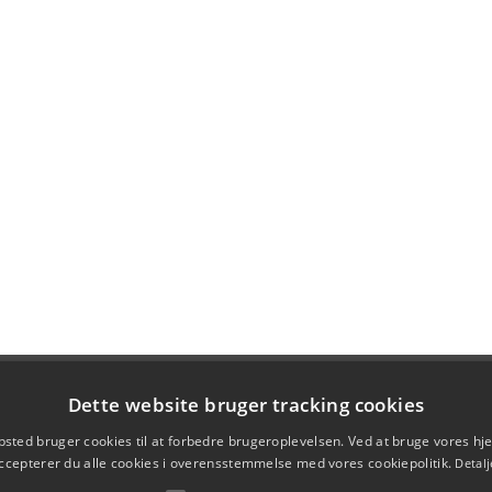
Dette website bruger tracking cookies
sted bruger cookies til at forbedre brugeroplevelsen. Ved at bruge vores 
ccepterer du alle cookies i overensstemmelse med vores cookiepolitik.
Detalj