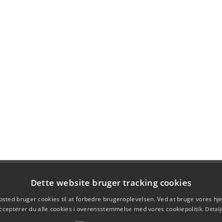
Dette website bruger tracking cookies
sted bruger cookies til at forbedre brugeroplevelsen. Ved at bruge vores 
ccepterer du alle cookies i overensstemmelse med vores cookiepolitik.
Detalj