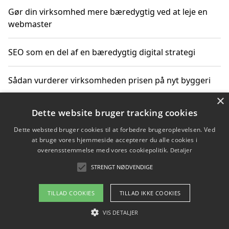
Gør din virksomhed mere bæredygtig ved at leje en
webmaster
SEO som en del af en bæredygtig digital strategi
Sådan vurderer virksomheden prisen på nyt byggeri
×
Sådan får du hjælp til en hjemmeside uden binding
Dette website bruger tracking cookies
Dette websted bruger cookies til at forbedre brugeroplevelsen. Ved
at bruge vores hjemmeside accepterer du alle cookies i
overensstemmelse med vores cookiepolitik.
Detaljer
Copyright 2026 - Pilanto Aps
STRENGT NØDVENDIGE
Om / kontakt
Blog
Betingelser
TILLAD COOKIES
TILLAD IKKE COOKIES
VIS DETALJER