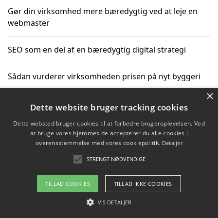
Gør din virksomhed mere bæredygtig ved at leje en
webmaster
SEO som en del af en bæredygtig digital strategi
Sådan vurderer virksomheden prisen på nyt byggeri
×
Sådan får du hjælp til en hjemmeside uden binding
Dette website bruger tracking cookies
Dette websted bruger cookies til at forbedre brugeroplevelsen. Ved
at bruge vores hjemmeside accepterer du alle cookies i
overensstemmelse med vores cookiepolitik.
Detaljer
Copyright 2026 - Pilanto Aps
STRENGT NØDVENDIGE
Om / kontakt
Blog
Betingelser
TILLAD COOKIES
TILLAD IKKE COOKIES
VIS DETALJER