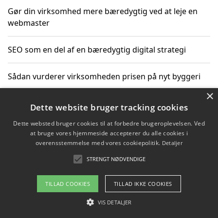
Gør din virksomhed mere bæredygtig ved at leje en
webmaster
SEO som en del af en bæredygtig digital strategi
Sådan vurderer virksomheden prisen på nyt byggeri
×
Sådan får du hjælp til en hjemmeside uden binding
Dette website bruger tracking cookies
Dette websted bruger cookies til at forbedre brugeroplevelsen. Ved
at bruge vores hjemmeside accepterer du alle cookies i
overensstemmelse med vores cookiepolitik.
Detaljer
Copyright 2026 - Pilanto Aps
STRENGT NØDVENDIGE
Om / kontakt
Blog
Betingelser
TILLAD COOKIES
TILLAD IKKE COOKIES
VIS DETALJER