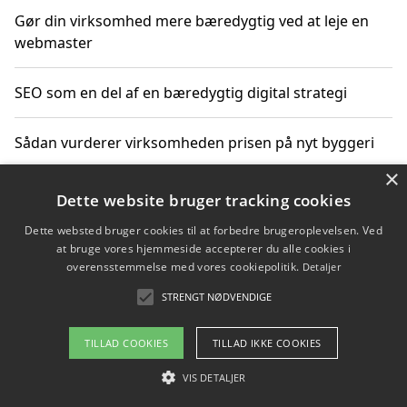
Gør din virksomhed mere bæredygtig ved at leje en
webmaster
SEO som en del af en bæredygtig digital strategi
Sådan vurderer virksomheden prisen på nyt byggeri
×
Sådan får du hjælp til en hjemmeside uden binding
Dette website bruger tracking cookies
Dette websted bruger cookies til at forbedre brugeroplevelsen. Ved
at bruge vores hjemmeside accepterer du alle cookies i
overensstemmelse med vores cookiepolitik.
Detaljer
Copyright 2026 - Pilanto Aps
STRENGT NØDVENDIGE
Om / kontakt
Blog
Betingelser
TILLAD COOKIES
TILLAD IKKE COOKIES
VIS DETALJER