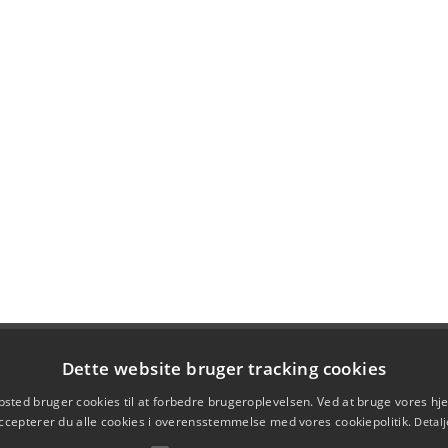
Dette website bruger tracking cookies
sted bruger cookies til at forbedre brugeroplevelsen. Ved at bruge vores 
ccepterer du alle cookies i overensstemmelse med vores cookiepolitik.
Detalj