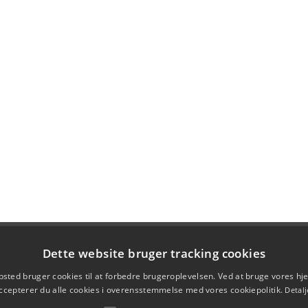
Dette website bruger tracking cookies
sted bruger cookies til at forbedre brugeroplevelsen. Ved at bruge vores 
ccepterer du alle cookies i overensstemmelse med vores cookiepolitik.
Detalj