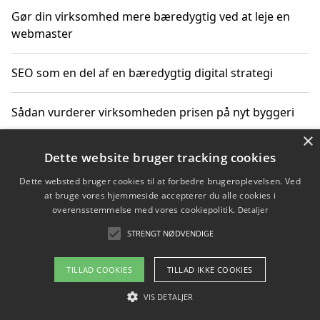
Gør din virksomhed mere bæredygtig ved at leje en
webmaster
SEO som en del af en bæredygtig digital strategi
Sådan vurderer virksomheden prisen på nyt byggeri
×
Sådan får du hjælp til en hjemmeside uden binding
Dette website bruger tracking cookies
Dette websted bruger cookies til at forbedre brugeroplevelsen. Ved
at bruge vores hjemmeside accepterer du alle cookies i
overensstemmelse med vores cookiepolitik.
Detaljer
Copyright 2026 - Pilanto Aps
STRENGT NØDVENDIGE
Om / kontakt
Blog
Betingelser
TILLAD COOKIES
TILLAD IKKE COOKIES
VIS DETALJER