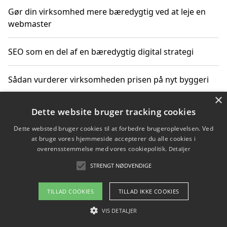
Gør din virksomhed mere bæredygtig ved at leje en
webmaster
SEO som en del af en bæredygtig digital strategi
Sådan vurderer virksomheden prisen på nyt byggeri
×
Sådan får du hjælp til en hjemmeside uden binding
Dette website bruger tracking cookies
Dette websted bruger cookies til at forbedre brugeroplevelsen. Ved
at bruge vores hjemmeside accepterer du alle cookies i
overensstemmelse med vores cookiepolitik.
Detaljer
Copyright 2026 - Pilanto Aps
STRENGT NØDVENDIGE
Om / kontakt
Blog
Betingelser
TILLAD COOKIES
TILLAD IKKE COOKIES
VIS DETALJER