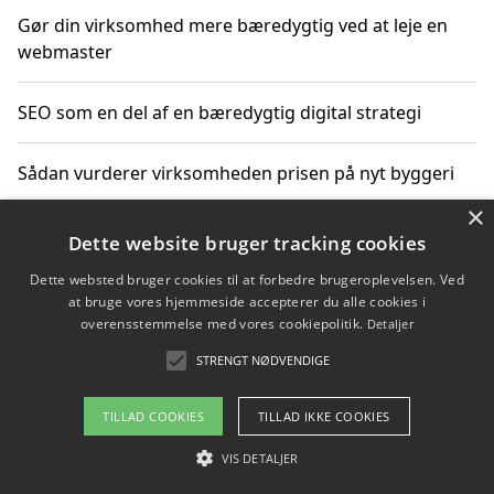
Gør din virksomhed mere bæredygtig ved at leje en
webmaster
SEO som en del af en bæredygtig digital strategi
Sådan vurderer virksomheden prisen på nyt byggeri
×
Sådan får du hjælp til en hjemmeside uden binding
Dette website bruger tracking cookies
Dette websted bruger cookies til at forbedre brugeroplevelsen. Ved
at bruge vores hjemmeside accepterer du alle cookies i
overensstemmelse med vores cookiepolitik.
Detaljer
Copyright 2026 - Pilanto Aps
STRENGT NØDVENDIGE
Om / kontakt
Blog
Betingelser
TILLAD COOKIES
TILLAD IKKE COOKIES
VIS DETALJER