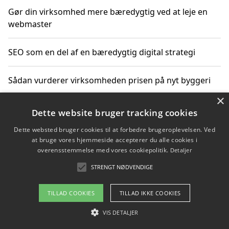
Gør din virksomhed mere bæredygtig ved at leje en
webmaster
SEO som en del af en bæredygtig digital strategi
Sådan vurderer virksomheden prisen på nyt byggeri
×
Sådan får du hjælp til en hjemmeside uden binding
Dette website bruger tracking cookies
Dette websted bruger cookies til at forbedre brugeroplevelsen. Ved
at bruge vores hjemmeside accepterer du alle cookies i
overensstemmelse med vores cookiepolitik.
Detaljer
Copyright 2026 - Pilanto Aps
STRENGT NØDVENDIGE
Om / kontakt
Blog
Betingelser
TILLAD COOKIES
TILLAD IKKE COOKIES
VIS DETALJER