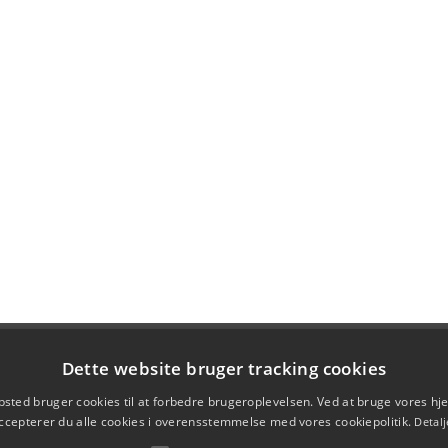
Dette website bruger tracking cookies
sted bruger cookies til at forbedre brugeroplevelsen. Ved at bruge vores 
ccepterer du alle cookies i overensstemmelse med vores cookiepolitik.
Detalj