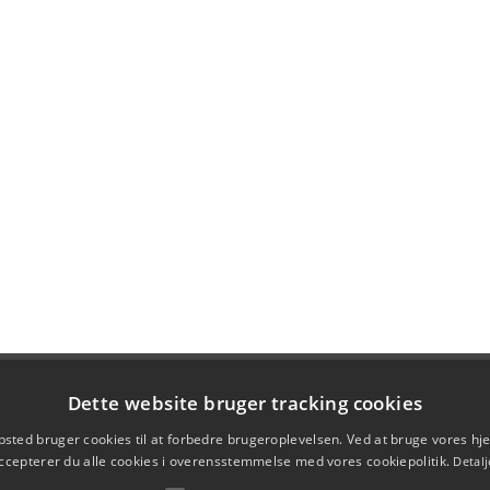
Dette website bruger tracking cookies
sted bruger cookies til at forbedre brugeroplevelsen. Ved at bruge vores 
ccepterer du alle cookies i overensstemmelse med vores cookiepolitik.
Detalj