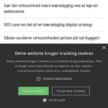
Gør din virksomhed mere bæredygtig ved at leje en
webmaster
SEO som en del af en bæredygtig digital strategi
Sådan vurderer virksomheden prisen på nyt byggeri
×
Sådan får du hjælp til en hjemmeside uden binding
Dette website bruger tracking cookies
Dette websted bruger cookies til at forbedre brugeroplevelsen. Ved
at bruge vores hjemmeside accepterer du alle cookies i
overensstemmelse med vores cookiepolitik.
Detaljer
Copyright 2026 - Pilanto Aps
STRENGT NØDVENDIGE
Om / kontakt
Blog
Betingelser
TILLAD COOKIES
TILLAD IKKE COOKIES
VIS DETALJER