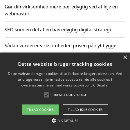
Gør din virksomhed mere bæredygtig ved at leje en
webmaster
SEO som en del af en bæredygtig digital strategi
Sådan vurderer virksomheden prisen på nyt byggeri
×
Sådan får du hjælp til en hjemmeside uden binding
Dette website bruger tracking cookies
Dette websted bruger cookies til at forbedre brugeroplevelsen. Ved
at bruge vores hjemmeside accepterer du alle cookies i
overensstemmelse med vores cookiepolitik.
Detaljer
Copyright 2026 - Pilanto Aps
STRENGT NØDVENDIGE
Om / kontakt
Blog
Betingelser
TILLAD COOKIES
TILLAD IKKE COOKIES
VIS DETALJER