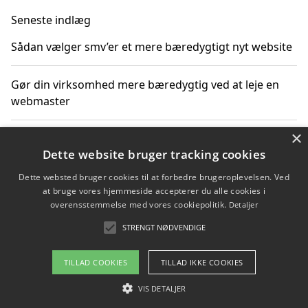
Seneste indlæg
Sådan vælger smv’er et mere bæredygtigt nyt website
Gør din virksomhed mere bæredygtig ved at leje en
webmaster
×
SEO som en del af en bæredygtig digital strategi
Dette website bruger tracking cookies
Sådan vurderer virksomheden prisen på nyt byggeri
Dette websted bruger cookies til at forbedre brugeroplevelsen. Ved
at bruge vores hjemmeside accepterer du alle cookies i
overensstemmelse med vores cookiepolitik.
Detaljer
Sådan får du hjælp til en hjemmeside uden binding
STRENGT NØDVENDIGE
TILLAD COOKIES
TILLAD IKKE COOKIES
Copyright 2026 - Pilanto Aps
VIS DETALJER
Om / kontakt
Blog
Betingelser