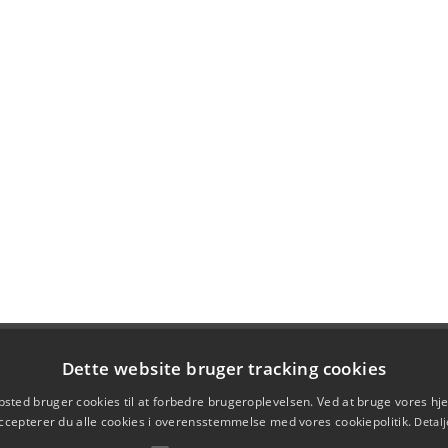
Dette website bruger tracking cookies
sted bruger cookies til at forbedre brugeroplevelsen. Ved at bruge vores 
ccepterer du alle cookies i overensstemmelse med vores cookiepolitik.
Detalj