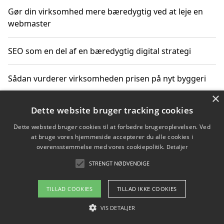
Gør din virksomhed mere bæredygtig ved at leje en
webmaster
SEO som en del af en bæredygtig digital strategi
Sådan vurderer virksomheden prisen på nyt byggeri
×
Sådan får du hjælp til en hjemmeside uden binding
Dette website bruger tracking cookies
Dette websted bruger cookies til at forbedre brugeroplevelsen. Ved
at bruge vores hjemmeside accepterer du alle cookies i
overensstemmelse med vores cookiepolitik.
Detaljer
Copyright 2026 - Pilanto Aps
STRENGT NØDVENDIGE
Om / kontakt
Blog
Betingelser
TILLAD COOKIES
TILLAD IKKE COOKIES
VIS DETALJER