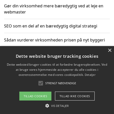
Gør din virksomhed mere bæredygtig ved at leje en
webmaster
SEO som en del af en bæredygtig digital strategi
Sådan vurderer virksomheden prisen på nyt byggeri
×
Sådan får du hjælp til en hjemmeside uden binding
Dette website bruger tracking cookies
Dette websted bruger cookies til at forbedre brugeroplevelsen. Ved
at bruge vores hjemmeside accepterer du alle cookies i
overensstemmelse med vores cookiepolitik.
Detaljer
Copyright 2026 - Pilanto Aps
STRENGT NØDVENDIGE
Om / kontakt
Blog
Betingelser
TILLAD COOKIES
TILLAD IKKE COOKIES
VIS DETALJER