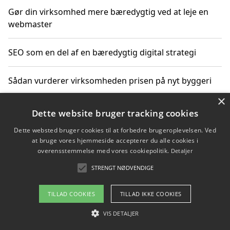
Gør din virksomhed mere bæredygtig ved at leje en
webmaster
SEO som en del af en bæredygtig digital strategi
Sådan vurderer virksomheden prisen på nyt byggeri
×
Sådan får du hjælp til en hjemmeside uden binding
Dette website bruger tracking cookies
Dette websted bruger cookies til at forbedre brugeroplevelsen. Ved
at bruge vores hjemmeside accepterer du alle cookies i
overensstemmelse med vores cookiepolitik.
Detaljer
Copyright 2026 - Pilanto Aps
STRENGT NØDVENDIGE
Om / kontakt
Blog
Betingelser
TILLAD COOKIES
TILLAD IKKE COOKIES
VIS DETALJER