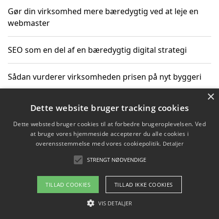
Gør din virksomhed mere bæredygtig ved at leje en
webmaster
SEO som en del af en bæredygtig digital strategi
Sådan vurderer virksomheden prisen på nyt byggeri
×
Sådan får du hjælp til en hjemmeside uden binding
Dette website bruger tracking cookies
Dette websted bruger cookies til at forbedre brugeroplevelsen. Ved
at bruge vores hjemmeside accepterer du alle cookies i
overensstemmelse med vores cookiepolitik.
Detaljer
Copyright 2026 - Pilanto Aps
STRENGT NØDVENDIGE
Om / kontakt
Blog
Betingelser
TILLAD COOKIES
TILLAD IKKE COOKIES
VIS DETALJER