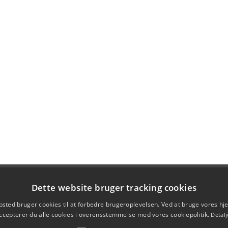
Dette website bruger tracking cookies
sted bruger cookies til at forbedre brugeroplevelsen. Ved at bruge vores 
ccepterer du alle cookies i overensstemmelse med vores cookiepolitik.
Detalj