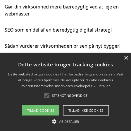
Gør din virksomhed mere bæredygtig ved at leje en
webmaster
SEO som en del af en bæredygtig digital strategi
Sådan vurderer virksomheden prisen på nyt byggeri
×
Sådan får du hjælp til en hjemmeside uden binding
Dette website bruger tracking cookies
Dette websted bruger cookies til at forbedre brugeroplevelsen. Ved
at bruge vores hjemmeside accepterer du alle cookies i
overensstemmelse med vores cookiepolitik.
Detaljer
Copyright 2026 - Pilanto Aps
STRENGT NØDVENDIGE
Om / kontakt
Blog
Betingelser
TILLAD COOKIES
TILLAD IKKE COOKIES
VIS DETALJER