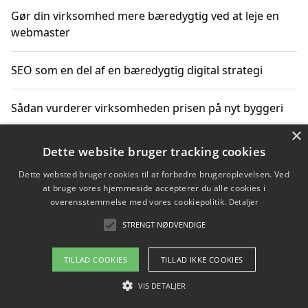
Gør din virksomhed mere bæredygtig ved at leje en
webmaster
SEO som en del af en bæredygtig digital strategi
Sådan vurderer virksomheden prisen på nyt byggeri
×
Sådan får du hjælp til en hjemmeside uden binding
Dette website bruger tracking cookies
Dette websted bruger cookies til at forbedre brugeroplevelsen. Ved
at bruge vores hjemmeside accepterer du alle cookies i
overensstemmelse med vores cookiepolitik.
Detaljer
Copyright 2026 - Pilanto Aps
STRENGT NØDVENDIGE
Om / kontakt
Blog
Betingelser
TILLAD COOKIES
TILLAD IKKE COOKIES
VIS DETALJER