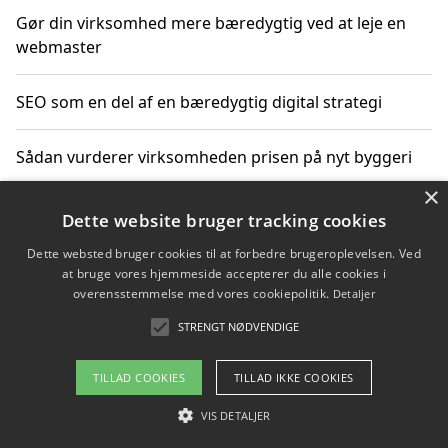
Gør din virksomhed mere bæredygtig ved at leje en
webmaster
SEO som en del af en bæredygtig digital strategi
Sådan vurderer virksomheden prisen på nyt byggeri
×
Sådan får du hjælp til en hjemmeside uden binding
Dette website bruger tracking cookies
Dette websted bruger cookies til at forbedre brugeroplevelsen. Ved
at bruge vores hjemmeside accepterer du alle cookies i
overensstemmelse med vores cookiepolitik.
Detaljer
Copyright 2026 - Pilanto Aps
STRENGT NØDVENDIGE
Om / kontakt
Blog
Betingelser
TILLAD COOKIES
TILLAD IKKE COOKIES
VIS DETALJER