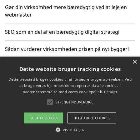
Gør din virksomhed mere bæredygtig ved at leje en
webmaster
SEO som en del af en bæredygtig digital strategi
Sådan vurderer virksomheden prisen på nyt byggeri
×
Sådan får du hjælp til en hjemmeside uden binding
Dette website bruger tracking cookies
Dette websted bruger cookies til at forbedre brugeroplevelsen. Ved
at bruge vores hjemmeside accepterer du alle cookies i
overensstemmelse med vores cookiepolitik.
Detaljer
Copyright 2026 - Pilanto Aps
STRENGT NØDVENDIGE
Om / kontakt
Blog
Betingelser
TILLAD COOKIES
TILLAD IKKE COOKIES
VIS DETALJER