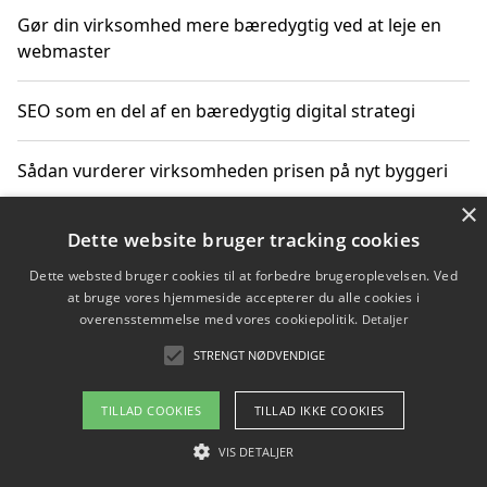
Gør din virksomhed mere bæredygtig ved at leje en
webmaster
SEO som en del af en bæredygtig digital strategi
Sådan vurderer virksomheden prisen på nyt byggeri
×
Sådan får du hjælp til en hjemmeside uden binding
Dette website bruger tracking cookies
Dette websted bruger cookies til at forbedre brugeroplevelsen. Ved
at bruge vores hjemmeside accepterer du alle cookies i
overensstemmelse med vores cookiepolitik.
Detaljer
Copyright 2026 - Pilanto Aps
STRENGT NØDVENDIGE
Om / kontakt
Blog
Betingelser
TILLAD COOKIES
TILLAD IKKE COOKIES
VIS DETALJER