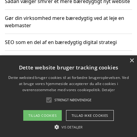
Sådan vælger smv’er et mere bæredygtigt nyt website
Gør din virksomhed mere bæredygtig ved at leje en
webmaster
SEO som en del af en bæredygtig digital strategi
×
Sådan vurderer virksomheden prisen på nyt byggeri
Dette website bruger tracking cookies
Sådan får du hjælp til en hjemmeside uden binding
Dette websted bruger cookies til at forbedre brugeroplevelsen. Ved
at bruge vores hjemmeside accepterer du alle cookies i
overensstemmelse med vores cookiepolitik.
Detaljer
STRENGT NØDVENDIGE
Copyright 2026 - Pilanto Aps
Om / kontakt
Blog
Betingelser
TILLAD COOKIES
TILLAD IKKE COOKIES
VIS DETALJER