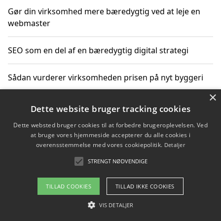
Gør din virksomhed mere bæredygtig ved at leje en
webmaster
SEO som en del af en bæredygtig digital strategi
Sådan vurderer virksomheden prisen på nyt byggeri
×
Sådan får du hjælp til en hjemmeside uden binding
Dette website bruger tracking cookies
Dette websted bruger cookies til at forbedre brugeroplevelsen. Ved
at bruge vores hjemmeside accepterer du alle cookies i
overensstemmelse med vores cookiepolitik.
Detaljer
Copyright 2026 - Pilanto Aps
STRENGT NØDVENDIGE
Om / kontakt
Blog
Betingelser
TILLAD COOKIES
TILLAD IKKE COOKIES
VIS DETALJER