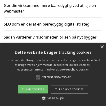
Gør din virksomhed mere bæredygtig ved at leje en
webmaster
SEO som en del af en bæredygtig digital strategi
Sådan vurderer virksomheden prisen på nyt byggeri
×
Sådan får du hjælp til en hjemmeside uden binding
Dette website bruger tracking cookies
Dette websted bruger cookies til at forbedre brugeroplevelsen. Ved
at bruge vores hjemmeside accepterer du alle cookies i
overensstemmelse med vores cookiepolitik.
Detaljer
Copyright 2026 - Pilanto Aps
STRENGT NØDVENDIGE
Om / kontakt
Blog
Betingelser
TILLAD COOKIES
TILLAD IKKE COOKIES
VIS DETALJER