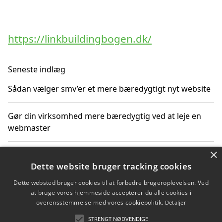
https://linkbuildingbogen.dk/
Seneste indlæg
Sådan vælger smv’er et mere bæredygtigt nyt website
Gør din virksomhed mere bæredygtig ved at leje en
webmaster
×
SEO som en del af en bæredygtig digital strategi
Dette website bruger tracking cookies
Sådan vurderer virksomheden prisen på nyt byggeri
Dette websted bruger cookies til at forbedre brugeroplevelsen. Ved
at bruge vores hjemmeside accepterer du alle cookies i
overensstemmelse med vores cookiepolitik.
Detaljer
Sådan får du hjælp til en hjemmeside uden binding
STRENGT NØDVENDIGE