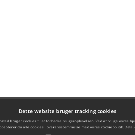
Dette website bruger tracking cookies
sted bruger cookies til at forbedre brugeroplevelsen. Ved at bruge vores 
ccepterer du alle cookies i overensstemmelse med vores cookiepolitik.
Detalj